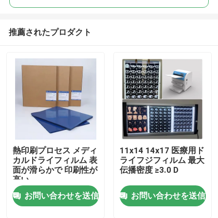
推薦されたプロダクト
熱印刷プロセス メディ
11x14 14x17 医療用ド
ホーム
カルドライフィルム 表
ライフジフィルム 最大
面が滑らかで 印刷性が
伝播密度 ≥3.0 D
高い
製品
お問い合わせを送信
お問い合わせを送信
企業情報