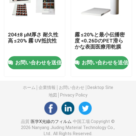
レーザーX光線のフィルム
204±8 μM厚さ 耐久性
霧 ≤20%と最小伝播密
医学の乾燥したフィルム
高 ≤20% 霧 UV抵抗性
度 <0.26DのPET滑ら
かな表面医療用乾膜
ペットX光線のフィルム
お問い合わせを送信
お問い合わせを送信
シルク スクリーンのフィルム
ホーム
企業情報
お問い合わせ
Desktop Site
rcの写真のペーパー
地図
Privacy Policy
熱伝達のフィルム
品質
医学X光線のフィルム
中国工場.Copyright ©
2026 Nanyang Jiuding Material Technology Co.,
医学の熱フィルム
Ltd.. All Rights Reserved.