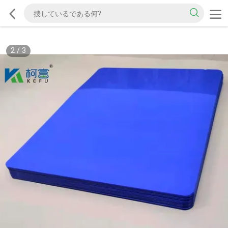
2
/
3