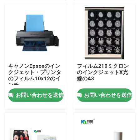
会社案内
品質管理
お問い合わせ
キャノンEpsonのイン
フィルム210ミクロン
クジェット・プリンタ
のインクジェットX光
ニュース
のフィルム10x12のイ
線のA3
ンチ
お問い合わせを送信
お問い合わせを送信
すべての場合
医学X光線のフィルム
インクジェットX光線のフィルム