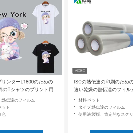
nプリンターL1800のための
ISOの熱伝達の印刷のため
の綿のTシャツのプリント用フ
速い乾燥の熱伝達のフィルム
の熱伝達のフィルム
ト フィルム
名:熱伝達のフィルム
材料:ペット
ペット
タイプ:熱伝達のフィルム
白色
使用法:製版、肯定的なスクリー