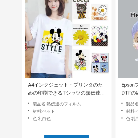
A4インクジェット・プリンタのた
Epso
めの印刷できるTシャツの熱伝達ペ
DTF
ット フィルムDTFペット フィルム
ィルム
製品名:熱伝達のフィルム
製品
材料:ペット
材料:
色:乳白色
色:乳