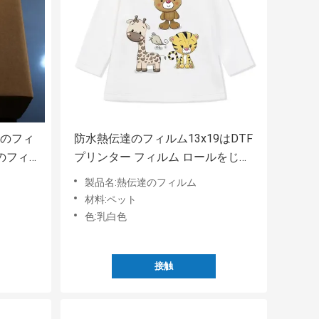
移動のフィ
防水熱伝達のフィルム13x19はDTF
のフィ
プリンター フィルム ロールをじり
じり動かす
製品名:熱伝達のフィルム
材料:ペット
色:乳白色
接触