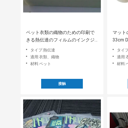
ペット衣類の織物のための印刷で
マット
きる熱伝達のフィルムのインクジ
33cm
ェット印刷紙
A3 D
タイプ:熱伝達
タイプ
適用:衣類、織物
適用:
材料:ペット
材料:
接触