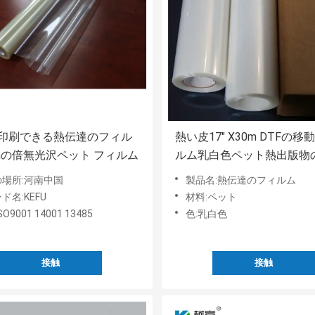
の印刷できる熱伝達のフィル
熱い皮17" X30m DTFの
umの倍無光沢ペット フィルム
ルム乳白色ペット熱出版物
ルム
場所:河南中国
製品名:熱伝達のフィルム
ド名:KEFU
材料:ペット
O9001 14001 13485
色:乳白色
接触
接触