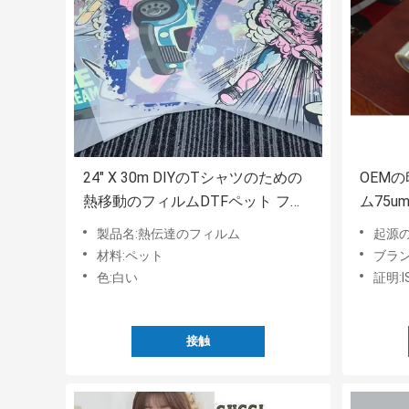
24" X 30m DIYのTシャツのための
OEM
熱移動のフィルムDTFペット フィ
ム75
ルム
製品名:熱伝達のフィルム
起源の
材料:ペット
ブラン
色:白い
証明:IS
接触