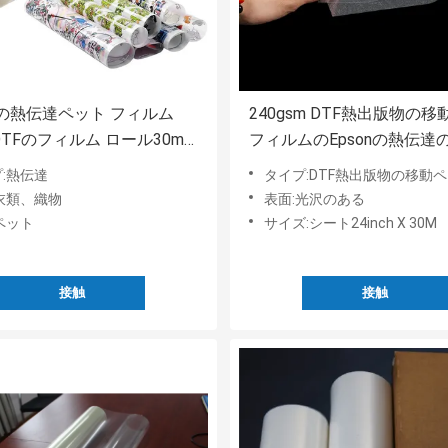
の熱伝達ペット フィルム
240gsm DTF熱出版物の
 DTFのフィルム ロール30m
フィルムのEpsonの熱伝達
TFプリンター フィルム
ト用フィルム
:熱伝達
タイプ:DTF熱出版物の移動ペット
衣類、織物
表面:光沢のある
ペット
サイズ:シート24inch X 30M
接触
接触