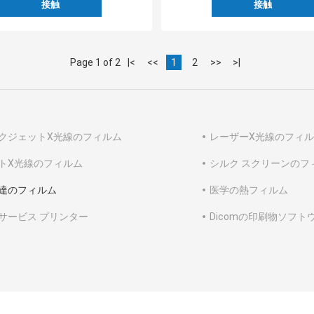
接触
接触
Page 1 of 2
|<
<<
1
2
>>
>|
クジェットX光線のフィルム
レーザーX光線のフィ
トX光線のフィルム
シルク スクリーンのフ
達のフィルム
医学の熱フィルム
サービス プリンター
Dicomの印刷物ソフト