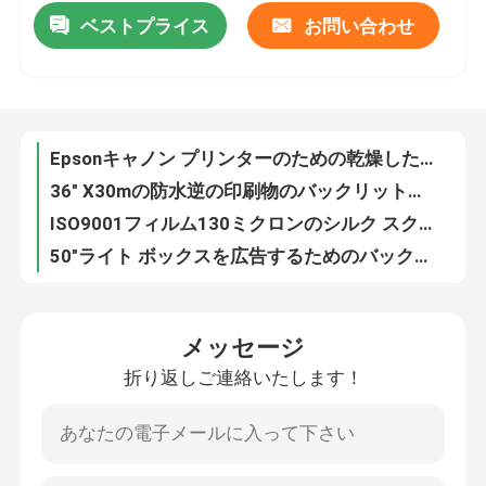
ベストプライス
お問い合わせ
Epsonキャノン プリンターのための乾燥したイメージ投射X光線の医学のフィルム180ミクロンのA3のインクジェット
36" X30mの防水逆の印刷物のバックリットのフィルムの大判カメラのデジタル プリント用フィルム
会社案内
ISO9001フィルム130ミクロンのシルク スクリーンの46" X30mのマットのバックリットのインクジェット フィルム
50"ライト ボックスを広告するためのバックリット ペット フィルムを印刷するX30m Ecoの溶媒デジタル
品質管理
14x17インチの富士X光線のフィルム
ペットはフィルム8x10がデジタル画像の出力のための青いレーザーの医学のフィルムをじりじり動かすX光線を基づかせていた
お問い合わせ
195ミクロンはフィルム10x12が富士OKIプリンターのためのレーザーの青X光線のフィルムをじりじり動かすX光線をかわいがる
OEMの放射線学ペットX光線のフィルム11x14はトナーのレーザープリンターによる印刷の医学の青いフィルムをじりじり動かす
ニュース
A4トナーのレーザープリンターによる印刷のフィルム
白く不透明なペット フィルム125ミクロンは医学レーザーのフィルムA4 B5 16Kを広げる
すべての場合
メッセージ
125ミクロンはインクジェット・プリンタのためのX光線のフィルムの透明物シートを半かわいがる
折り返しご連絡いたします！
17インチの幅の医学のフィルム プリンターEpsonのインクジェットX光線のフィルム プリンター
医学X光線のフィルム
110V-240V 50HZ歯科X光線プリンター キャノンのインクジェット・プリンタ2400x1200dpi
8x10インチの医学のフィルム プリンターCT DR CRの氏デジタルX光線機械プリンター
インクジェットX光線のフィルム
1200のX 1200dpiの多彩な医学のフィルム プリンター富士X光線のフィルム プリンター