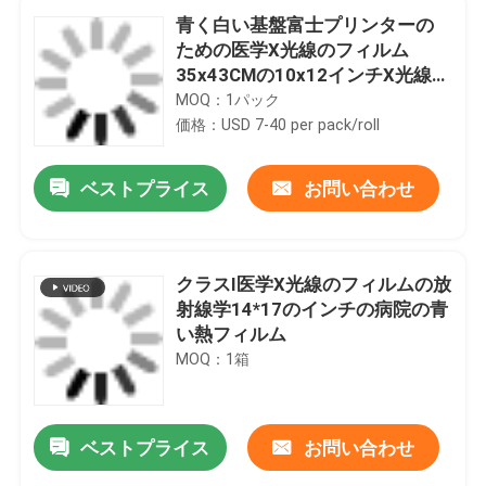
青く白い基盤富士プリンターの
ための医学X光線のフィルム
35x43CMの10x12インチX光線の
乾燥したフィルム
MOQ：1パック
価格：USD 7-40 per pack/roll
ベストプライス
お問い合わせ
クラスI医学X光線のフィルムの放
射線学14*17のインチの病院の青
い熱フィルム
MOQ：1箱
ベストプライス
お問い合わせ