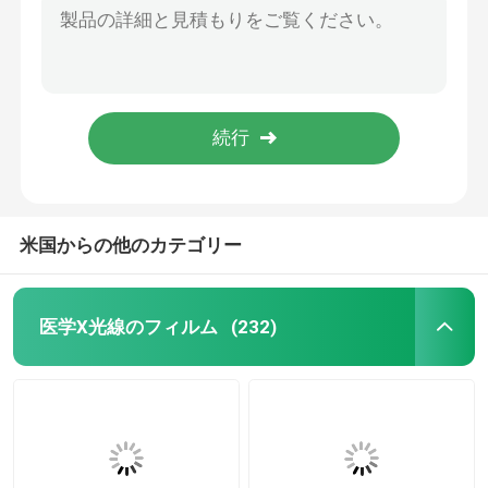
100-240V放射線学装置の医学の乾燥したフィルム プリンターCT MRI富士Drypixプリンター
レーザーX光線のフィルム
富士3500の医学の乾燥したフィルム プリンター
100-240V医学のフィルム プリンター
医学の乾燥したフィルム
ISO診断X光線のフィルム プリンター
OKI C941M医学レーザーのフィルム プリンター高い飽和X光線プリンター
ペットX光線のフィルム
米国からの他のカテゴリー
シルク スクリーンのフィルム
医学X光線のフィルム
(232)
rcの写真のペーパー
熱伝達のフィルム
医学の熱フィルム