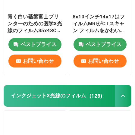
医学のフィルム プリンター
青く白い基盤富士プリ
8x10インチ14x17はフ
ンターのための医学X光
ィルムMRIがCTスキャ
線のフィルム35x43CM
ン フィルムをかわいが
自己サービス プリンター
の10x12インチX光線の
る医学X光線をじりじり
ベストプライス
ベストプライス
乾燥したフィルム
動かす
Dicomの印刷物ソフトウェア
お問い合わせ
お問い合わせ
インクジェット・プリンタ インク
インクジェットX光線のフィルム
(128)