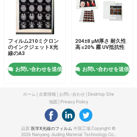
レーザーX光線のフィルム
医学の乾燥したフィルム
フィルム210ミクロン
204±8 μM厚さ 耐久性
のインクジェットX光
高 ≤20% 霧 UV抵抗性
線のA3
ペットX光線のフィルム
お問い合わせを送信
お問い合わせを送信
シルク スクリーンのフィルム
rcの写真のペーパー
ホーム
企業情報
お問い合わせ
Desktop Site
地図
Privacy Policy
熱伝達のフィルム
品質
医学X光線のフィルム
中国工場.Copyright ©
医学の熱フィルム
2026 Nanyang Jiuding Material Technology Co.,