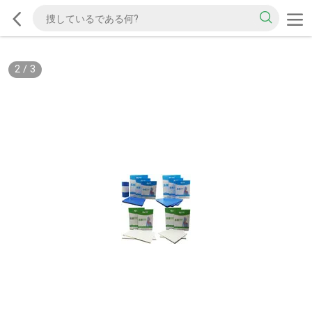
2
/
3