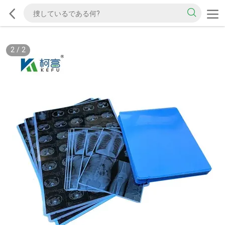
2
/
2