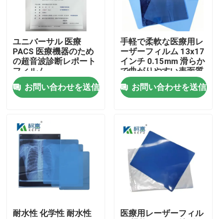
会社案内
ユニバーサル 医療
手軽で柔軟な医療用レ
PACS 医療機器のため
ーザーフィルム 13x17
品質管理
の超音波診断レポート
インチ 0.15mm 滑らか
フィルム
で曲がりやすい表面質
感
お問い合わせを送信
お問い合わせを送信
お問い合わせ
ニュース
すべての場合
医学X光線のフィルム
耐水性 化学性 耐水性
医療用レーザーフィル
インクジェットX光線のフィルム