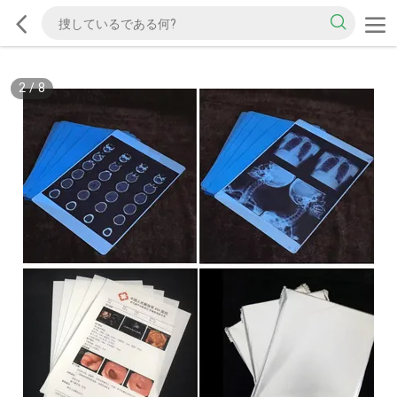
2
/
8