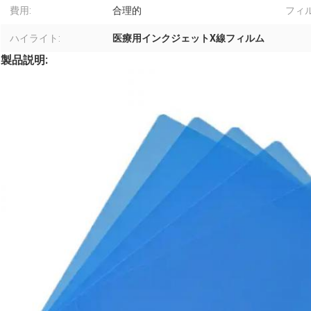
費用:
合理的
フィ
ハイライト:
医療用インクジェットX線フィルム
製品説明: