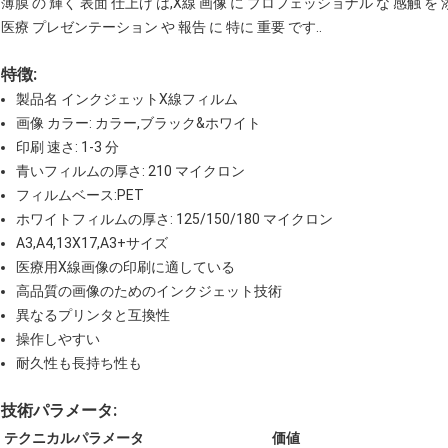
薄膜 の 輝く 表面 仕上げ は,X線 画像 に プロフェッショナル な 感触 を 
医療 プレゼンテーション や 報告 に 特に 重要 です..
特徴:
製品名 インクジェットX線フィルム
画像 カラー: カラー,ブラック&ホワイト
印刷 速さ: 1-3 分
青いフィルムの厚さ: 210 マイクロン
フィルムベース:PET
ホワイトフィルムの厚さ: 125/150/180 マイクロン
A3,A4,13X17,A3+サイズ
医療用X線画像の印刷に適している
高品質の画像のためのインクジェット技術
異なるプリンタと互換性
操作しやすい
耐久性も長持ち性も
技術パラメータ:
テクニカルパラメータ
価値