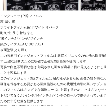
インクジェットX線フィルム
霧: 薄い霧
ホワイトフィルム色: ホワイト オパーク
耐久 性: 長く 持続 する
10インチ,14インチ,17インチ
紙のサイズ:A3,A4,13X17,A3+
表面塗装:光り輝く
この医療用インクジェットフィルムは 病院,クリニック,その他の医療
す.正確な診断のために明確で正確なX線画像を提供します.
薄膜の白色不透明な色は,印刷された画像が容易に目に見えるようにし,
ことを容易にする.
このインクジェットX線フィルムは 耐久性があるため 画像の質を損なわ
画像を保存する必要がある医療施設のための費用対効果の高いオプショ
このフィルムは,さまざまな印刷ニーズに対応するために,さまざまなサイズで提
トだけでなく,10インチ,14インチ,17インチのロールで提供されていま
ために十分な量を提供します.