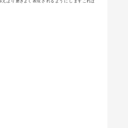
添え,より 磨きよく 表現 さ れる よう に し ます.これは