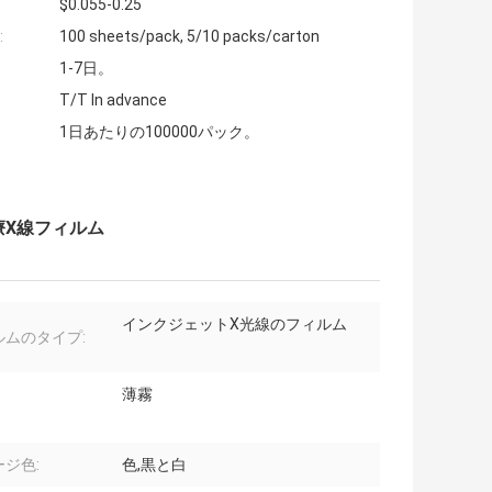
$0.055-0.25
:
100 sheets/pack, 5/10 packs/carton
1-7日。
T/T In advance
1日あたりの100000パック。
療X線フィルム
インクジェットX光線のフィルム
ルムのタイプ:
薄霧
ジ色:
色,黒と白