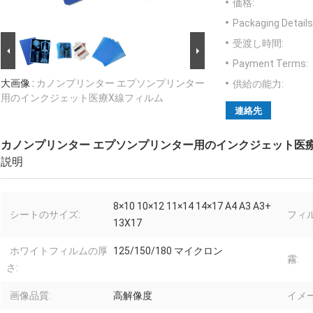
価格:
Packaging Details
受渡し時間:
Payment Terms:
大画像 :
カノンプリンター エプソンプリンター
供給の能力:
用のインクジェット医療X線フィルム
連絡先
カノンプリンター エプソンプリンター用のインクジェット医
説明
8×10 10×12 11×14 14×17 A4 A3 A3+
シートのサイズ:
フィ
13X17
ホワイトフィルムの厚
125/150/180 マイクロン
霧:
さ:
画像品質:
高解像度
イメー