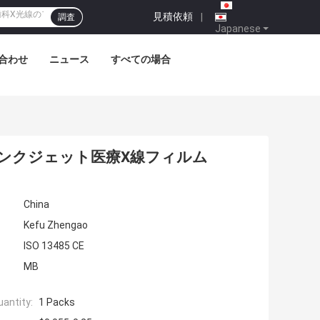
見積依頼
|
調査
Japanese
合わせ
ニュース
すべての場合
ンクジェット医療X線フィルム
China
Kefu Zhengao
ISO 13485 CE
MB
antity:
1 Packs