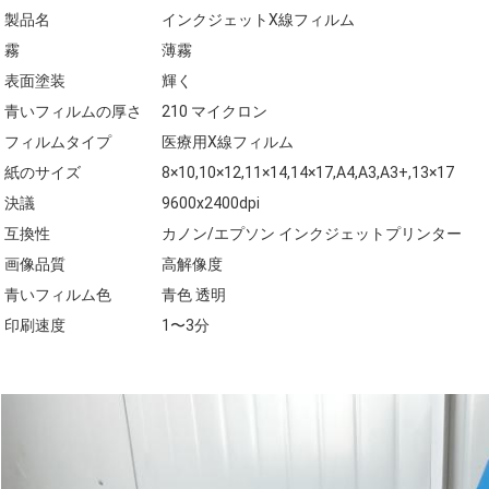
製品名
インクジェットX線フィルム
霧
薄霧
表面塗装
輝く
青いフィルムの厚さ
210 マイクロン
フィルムタイプ
医療用X線フィルム
紙のサイズ
8×10,10×12,11×14,14×17,A4,A3,A3+,13×17
決議
9600x2400dpi
互換性
カノン/エプソン インクジェットプリンター
画像品質
高解像度
青いフィルム色
青色 透明
印刷速度
1〜3分