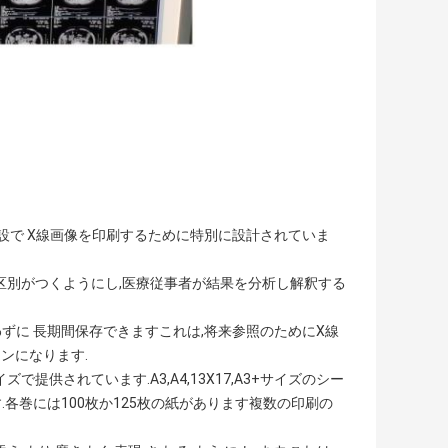
施設で X線画像を印刷するために特別に設計されていま
区別がつくようにし,医療従事者が結果を分析し解釈する
ずに 長期間保存できますこれは,将来参照のためにX線
ンになります.
供されています.A3,A4,13X17,A3+サイズのシー
す.各巻には100枚か125枚の紙があります複数の印刷の