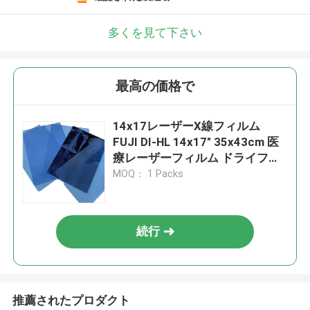
多くを見て下さい
最高の価格で
14x17レーザーX線フィルム
FUJI DI-HL 14x17" 35x43cm 医
療レーザーフィルム ドライフィ
ルム
MOQ： 1 Packs
続行
推薦されたプロダクト