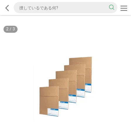
2
/
3