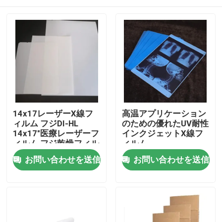
14x17レーザーX線フ
高温アプリケーション
ィルム フジDI-HL
のための優れたUV耐性
14x17"医療レーザーフ
インクジェットX線フ
ィルム フジ乾燥フィル
ィルム
ム
ホーム
お問い合わせを送信
お問い合わせを送信
製品
企業情報