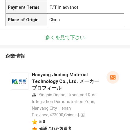
Payment Terms
T/T In advance
Place of Origin
China
多くを見て下さい
企業情報
Nanyang Jiuding Material
Technology Co., Ltd. メーカー
プロフィール
Yingbin Dadao, Urban and Rural
Integration Demonstration Zone,
Nanyang City, Henan
Province,473000,China ,中国
5.0
確認された製造者