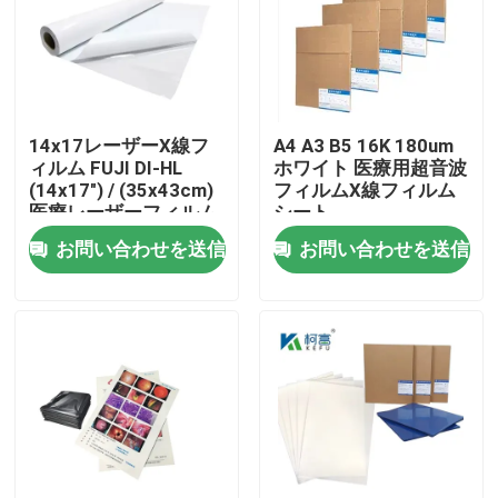
会社案内
品質管理
14x17レーザーX線フ
A4 A3 B5 16K 180um
ィルム FUJI DI-HL
ホワイト 医療用超音波
(14x17") / (35x43cm)
フィルムX線フィルム
お問い合わせ
医療レーザーフィルム
シート
フジドライフィルム
お問い合わせを送信
お問い合わせを送信
ニュース
すべての場合
医学X光線のフィルム
インクジェットX光線のフィルム